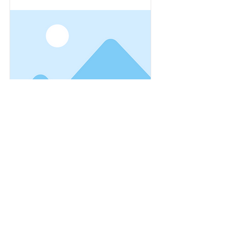
Item Title
Avenir Light is a clean and stylish font
favored by designers. It's easy on the eyes
and a great go-to font for titles, paragraphs &
more.
Read More
Dólar Americano