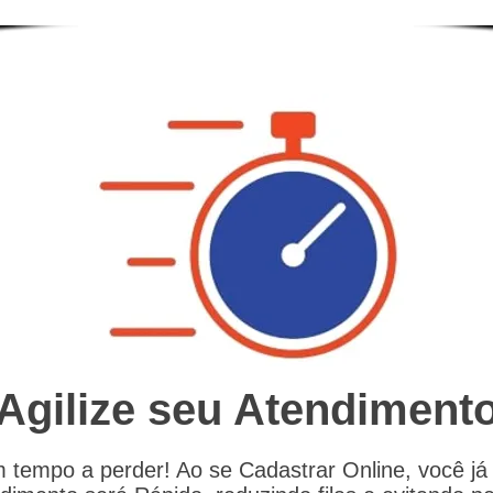
Agilize seu Atendiment
 tempo a perder! Ao se Cadastrar Online, você já