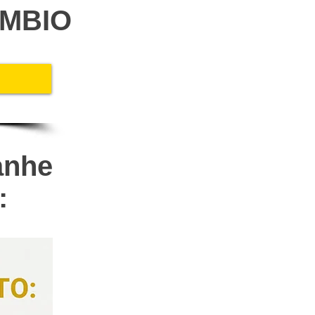
ÂMBIO
anhe
: