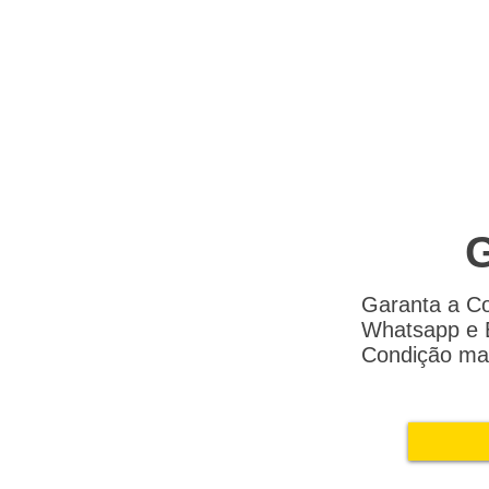
G
Garanta a Co
Whatsapp e E
Condição mai