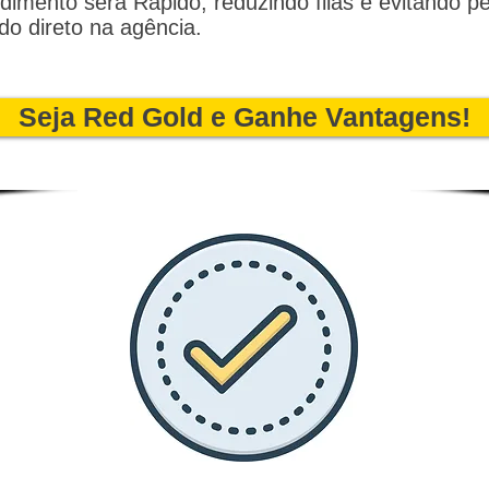
dimento será Rápido, reduzindo filas e evitando p
do direto na agência.
Seja Red Gold e Ganhe Vantagens!