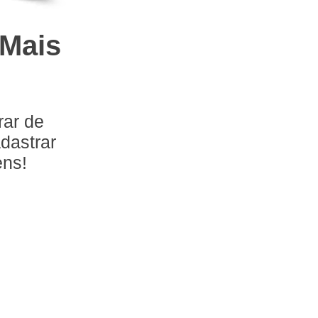
 Mais
rar de
dastrar
ens!