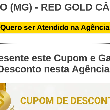
O (MG) - RED GOLD C
Quero ser Atendido na Agência
esente este Cupom e G
Desconto nesta Agência