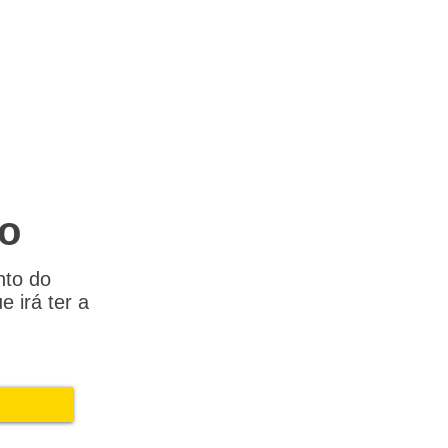
ão
nto do
 irá ter a