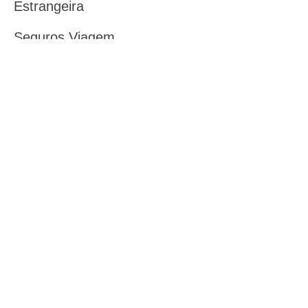
Estrangeira
Seguros Viagem
Remessa Expressa
Moneygram
Remessa Expressa Western
Union
Transferências Internacionais
Câmbio para Exportações
Câmbio para Importações
Ser Atendido nessa Agência
Horário de