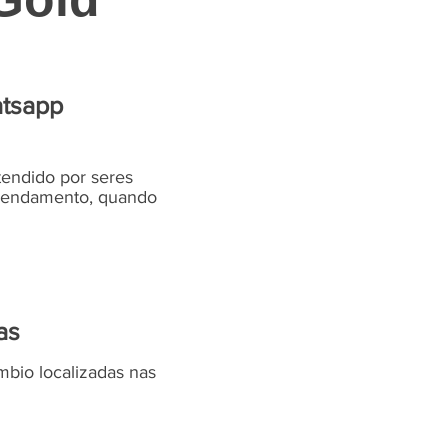
atsapp
endido por seres
 agendamento, quando
as
bio localizadas nas