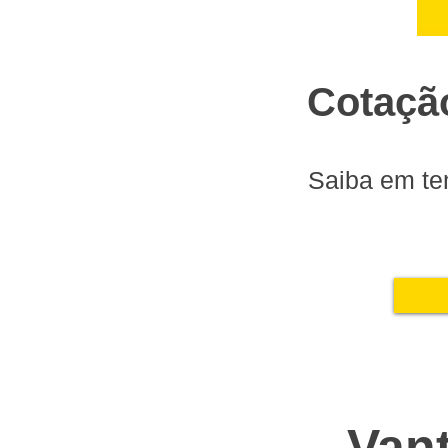
Cotaçã
Saiba em te
Van