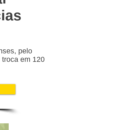
ias
nses, pelo
 troca em 120