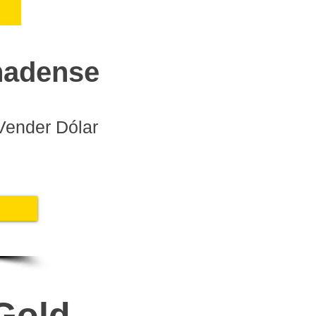
nadense
Vender Dólar
Gold