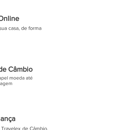
Online
sua casa, de forma
 de Câmbio
apel moeda até
viagem
iança
 Travelex de Câmbio,