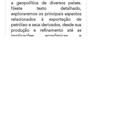
a geopolítica de diversos países.
Neste texto detalhado,
exploraremos os principais aspectos
relacionados à exportação de
petróleo e seus derivados, desde sua
produção e refinamento até as
implicações econômicas e
ambientais.
Saiba Mais
Abra sua Conta Gratuita para Exportação
Dólar Americano
Cédulas Antigas de Dólar
Euro