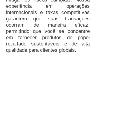
experiência em operações
internacionais e taxas competitivas
garantem que suas transações
ocorram de maneira eficaz,
permitindo que você se concentre
em fornecer produtos de papel
reciclado sustentáveis e de alta
qualidade para clientes globais.
Clique no botão "Saiba Mais" abaixo
para descobrir como a Red Gold
Câmbio pode ser uma parceira
confiável na exportação de papel
reciclado e ajudar a promover
práticas comerciais sustentáveis no
mercado global de papel e
embalagem.
Abra sua Conta Gratuita para Exportação