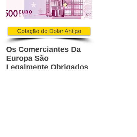
Cotação do Dólar Antigo
Os Comerciantes Da
Europa São
Legalmente Obrigados
A Aceitar Cédulas
Antigas De 200 Ou 500
Euros Ou Cédulas
Atuais De 200 Euros?
De acordo com o MEMO/10/92 da
Comissão Européia, existe apenas
uma recomendação aos Bancos
Centrais da Zona do Euro acerca da
aceitação de cédulas de euros por