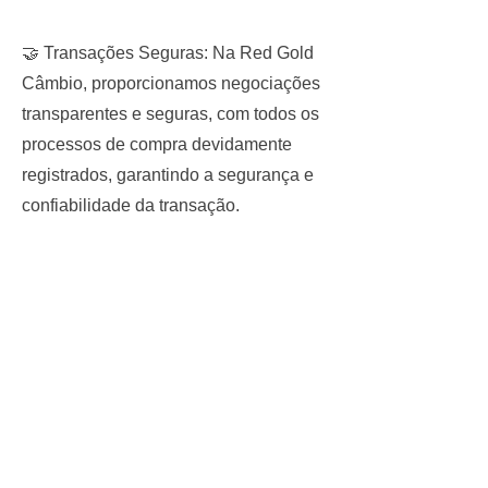
🤝 Transações Seguras: Na Red Gold
Câmbio, proporcionamos negociações
transparentes e seguras, com todos os
processos de compra devidamente
registrados, garantindo a segurança e
confiabilidade da transação.
🏦 Legalizado e Confiável: Realizamos
a compra de Dólar Carinha de forma
legalizada, com contratos devidamente
registrados no Banco Central do Brasil
(SISBACEN), assegurando a
idoneidade da operação.
🌐 Entre em Contato: Quer converter