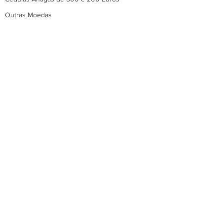
Outras Moedas
Transferências Internacionais
Câmbio para Exportação
Câmbio para Importação
MoneyGram
Cartão Pré Pago Internacional
Seguro Viagem Internacional
Hotéis e Resorts
Notícias Sobre Câmbio
Sobre a Red Gold Câmbio
Localizador de Agências
Siga-nos nas Redes Sociais: