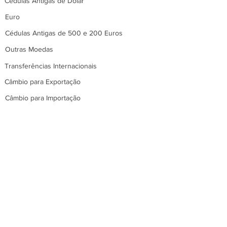
Cédulas Antigas de Dólar
Euro
Cédulas Antigas de 500 e 200 Euros
Outras Moedas
Transferências Internacionais
Câmbio para Exportação
Câmbio para Importação
MoneyGram
Cartão Pré Pago Internacional
Seguro Viagem Internacional
Hotéis e Resorts
Notícias Sobre Câmbio
Sobre a Red Gold Câmbio
Localizador de Agências