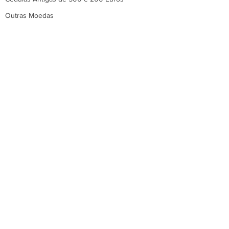
Outras Moedas
Transferências Internacionais
Câmbio para Exportação
Câmbio para Importação
MoneyGram
Cartão Pré Pago Internacional
Seguro Viagem Internacional
Hotéis e Resorts
Notícias Sobre Câmbio
Sobre a Red Gold Câmbio
Localizador de Agências
Siga-nos nas Redes Sociais: